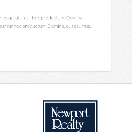
omnes qui utuntur hoc productum. Domine,
i utuntur hoc productum. Domine, quaesumus,