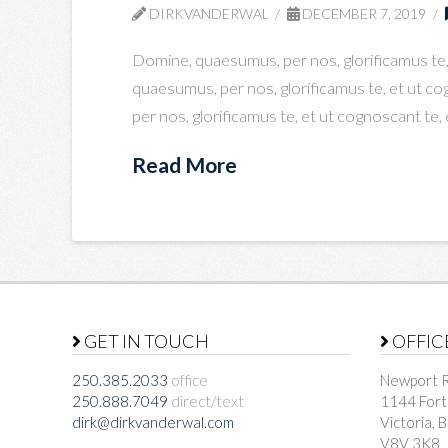
DIRKVANDERWAL
DECEMBER 7, 2019
Domine, quaesumus, per nos, glorificamus te,
quaesumus, per nos, glorificamus te, et ut 
per nos, glorificamus te, et ut cognoscant te
Read More
GET IN TOUCH
OFFIC
250.385.2033
office
Newport R
250.888.7049
direct/text
1144 Fort
dirk@dirkvanderwal.com
Victoria, 
V8V 3K8