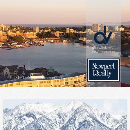
dirk vanderwal
real estate
Trusted. Respected. Recommended.