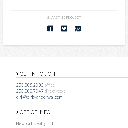
SHARE THIS PROJECT
GET IN TOUCH
250.385.2033
office
250.888.7049
direct/text
dirk@dirkvanderwal.com
OFFICE INFO
Newport Realty Ltd.